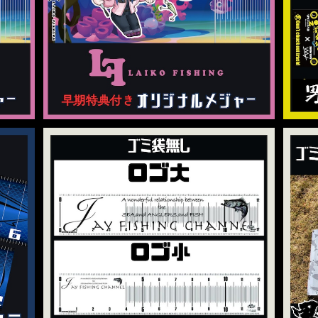
¥4,500
nel】
【コラ
ジェイフィッシングオリジナルメジャー2種類
【
【Jay fishing channel】
¥3,500