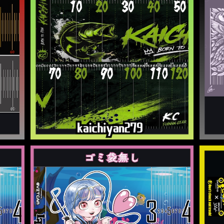
1
かい（kaichiyan279）様 オリジナルメジャ
ー
¥3,500
SOLD OUT
【男
iko
期間限定 らい子オリジナルメジャー 早期
特典ミニメジャー付き【Laiko fishing chan