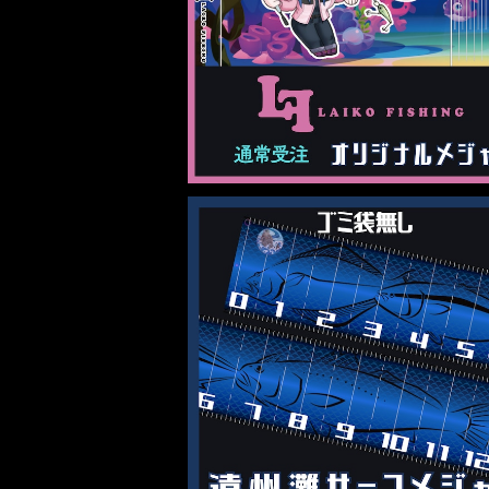
¥4,500
遠州灘サーフメジャー ロゴ有無2種類
ボ品】
¥3,980