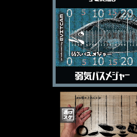
【弱気バスメジャー(ごみ袋無し)】
¥3,500
【まな板の上のバス2】透けスケ