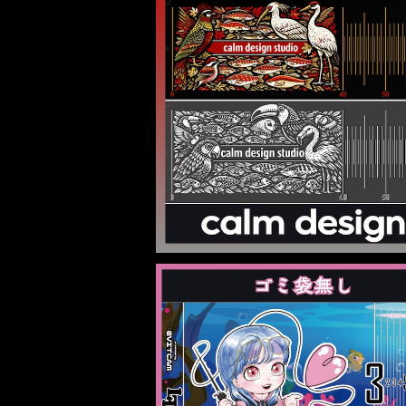
calm design measure 25×12
¥5,000
SOLD OUT
期間限定 らい子オリジナルメジャー【La
fishing channel】