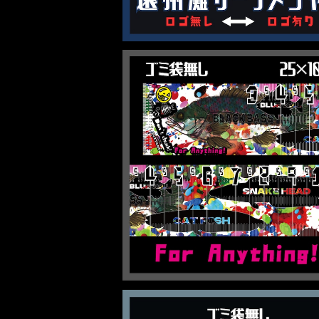
【For Anithing！】 何でも測れるメ
¥3,500