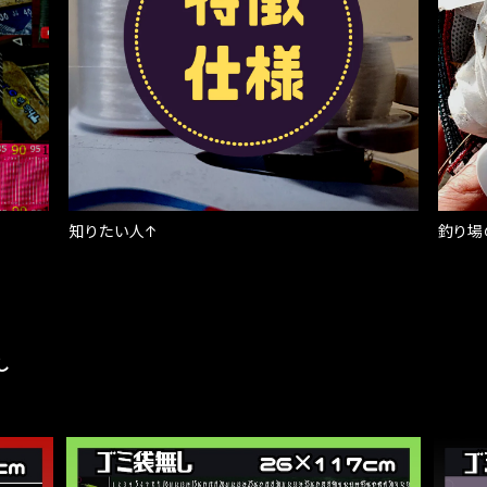
知りたい人↑
釣り場
し