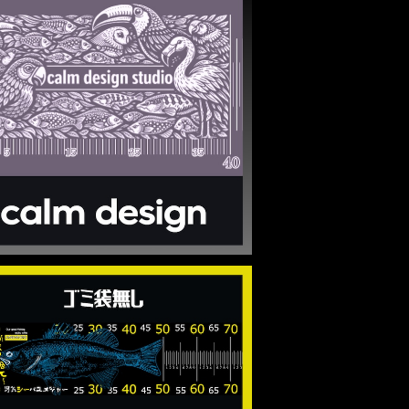
SOLD OUT
calm design measure
¥5,000
気シーバスメジャー】ANDMOREコラボ
商品【２種選択】
¥3,500